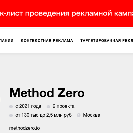
ПАНИИ
КОНТЕКСТНАЯ РЕКЛАМА
ТАРГЕТИРОВАННАЯ РЕК
ИЯ
ДИЗАЙН
БРЕНДИНГ
SMM
МАРКЕТИНГ-ПРОЕКТЫ
ПЛОЩАДКАХ
РАБОТА С МАРКЕТПЛЕЙСАМИ
ФОТО
ПРОД
Method Zero
с 2021 года
2 проекта
ИГРЫ
ОФЛАЙН-РЕКЛАМА
от 130 тыс до 2,5 млн руб
Москва
methodzero.io